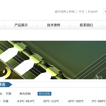
威尔海网上商城
|
中文
|
English
产品展示
技术资料
联系我们
筛选
制：
不限
单向控制
双向控制
：
不限
-9.9℃~99.9℃
-50℃~110℃
-30℃~300℃
0℃~999℃