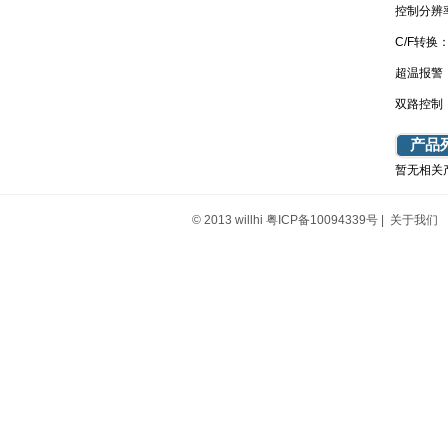
控制分辨
C/F转换
超温报警
双路控制
产品
暂无相关
© 2013 willhi
粤ICP备10094339号
|
关于我们