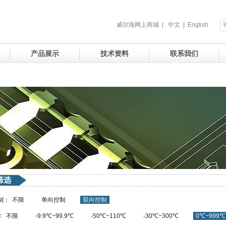
威尔海网上商城
|
中文
|
English
产品展示
技术资料
联系我们
筛选
制：
不限
单向控制
双向控制
：
不限
-9.9℃~99.9℃
-50℃~110℃
-30℃~300℃
0℃~999℃