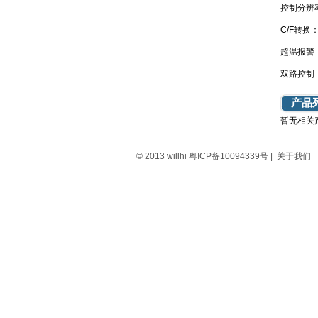
控制分辨
C/F转换
超温报警
双路控制
产品
暂无相关
© 2013 willhi
粤ICP备10094339号
|
关于我们