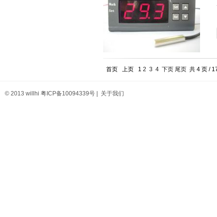
首页
上页
1
2
3
4
下页
尾页
共 4 页 / 
© 2013 willhi
粤ICP备10094339号
|
关于我们