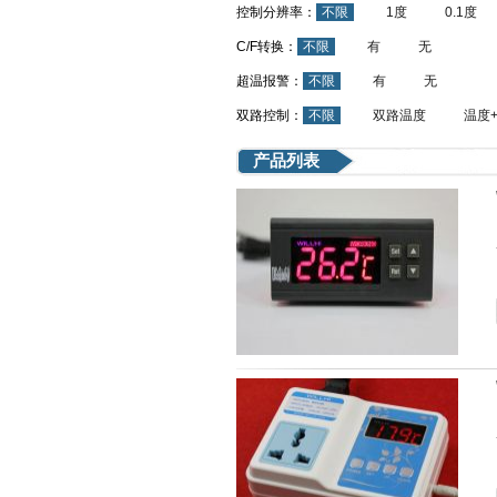
控制分辨率：
不限
1度
0.1度
C/F转换：
不限
有
无
超温报警：
不限
有
无
双路控制：
不限
双路温度
温度
产品列表