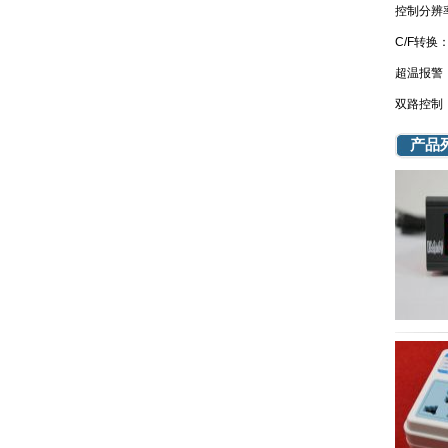
控制分辨
C/F转换
超温报警
双路控制
产品