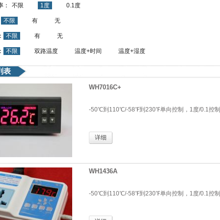
率：
不限
1度
0.1度
：
不限
有
无
：
不限
有
无
：
不限
双路温度
温度+时间
温度+湿度
列表
WH7016C+
-50℃到110℃/-58℉到230℉单向控制，1度/0.
详细
WH1436A
-50℃到110℃/-58℉到230℉单向控制，1度/0