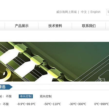
威尔海网上商城
|
中文
|
English
产品展示
技术资料
联系我们
筛选
制：
不限
单向控制
双向控制
：
不限
-9.9℃~99.9℃
-50℃~110℃
-30℃~300℃
0℃~999℃