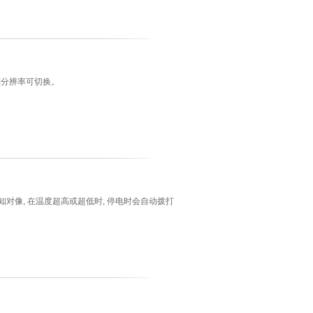
1控制分辨率可切换。
对像, 在温度超高或超低时, 停电时会自动拨打